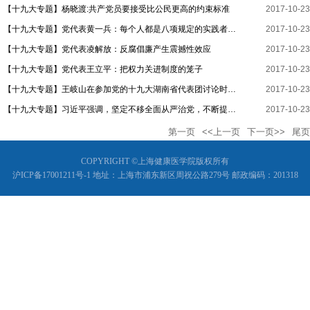
【十九大专题】杨晓渡:共产党员要接受比公民更高的约束标准
2017-10-23
【十九大专题】党代表黄一兵：每个人都是八项规定的实践者受益者
2017-10-23
【十九大专题】党代表凌解放：反腐倡廉产生震撼性效应
2017-10-23
【十九大专题】党代表王立平：把权力关进制度的笼子
2017-10-23
【十九大专题】王岐山在参加党的十九大湖南省代表团讨论时强调：旗帜鲜明坚持党的领导，兑现对人民的庄严承诺
2017-10-23
【十九大专题】习近平强调，坚定不移全面从严治党，不断提高党的执政能力和领导水平
2017-10-23
第一页
<<上一页
下一页>>
尾页
COPYRIGHT ©上海健康医学院版权所有
沪ICP备17001211号-1 地址：上海市浦东新区周祝公路279号 邮政编码：201318