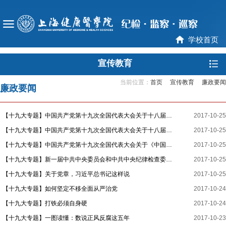
学校首页
宣传教育
当前位置：
首页
宣传教育
廉政要闻
廉政要闻
【十九大专题】中国共产党第十九次全国代表大会关于十八届中央委员会报告的决议
2017-10-25
【十九大专题】中国共产党第十九次全国代表大会关于十八届中央纪律检查委员会工作报告的决议
2017-10-25
【十九大专题】中国共产党第十九次全国代表大会关于《中国共产党章程（修正案）》的决议
2017-10-25
【十九大专题】新一届中共中央委员会和中共中央纪律检查委员会诞生记
2017-10-25
【十九大专题】关于党章，习近平总书记这样说
2017-10-25
【十九大专题】如何坚定不移全面从严治党
2017-10-24
【十九大专题】打铁必须自身硬
2017-10-24
【十九大专题】一图读懂：数说正风反腐这五年
2017-10-23