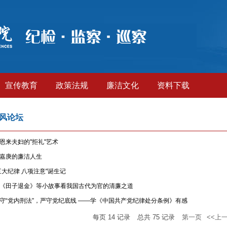
宣传教育
政策法规
廉洁文化
资料下载
风论坛
恩来夫妇的"拒礼"艺术
嘉庚的廉洁人生
三大纪律 八项注意"诞生记
《田子退金》等小故事看我国古代为官的清廉之道
守“党内刑法”，严守党纪底线 ——学《中国共产党纪律处分条例》有感
每页
14
记录
总共
75
记录
第一页
<<上