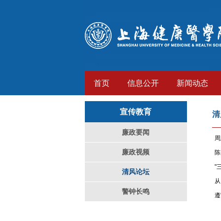
首页
信息公开
新闻动态
宣传教育
清
廉政要闻
周
廉政视频
陈
"
清风论坛
从
警钟长鸣
遵