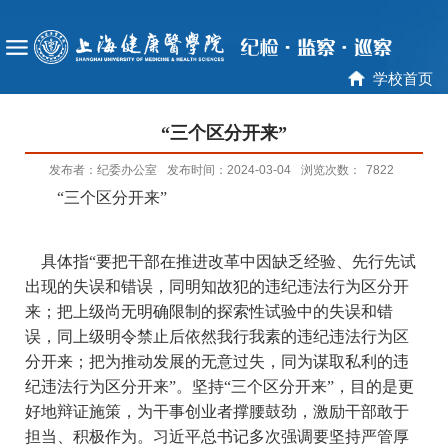
学校首页
“三个区分开来”
发布者：纪委办公室
发布时间：2024-03-04
浏览次数：
7822
“
三个区分开来
”
具体指
“
要把干部在推进改革中因缺乏经验、先行先试
出现的失误和错误，同明知故犯的违纪违法行为区分开
来；把上级尚无明确限制的探索性试验中的失误和错
误，同上级明令禁止后依然我行我素的违纪违法行为区
分开来；把为推动发展的无意过失，同为谋取私利的违
纪违法行为区分开来
”
。坚持
“
三个区分开来
”
，目的是更
好地辩证施策，为干事创业者撑腰鼓劲，激励干部敢于
担当、积极作为。习近平总书记多次强调要坚持严管厚